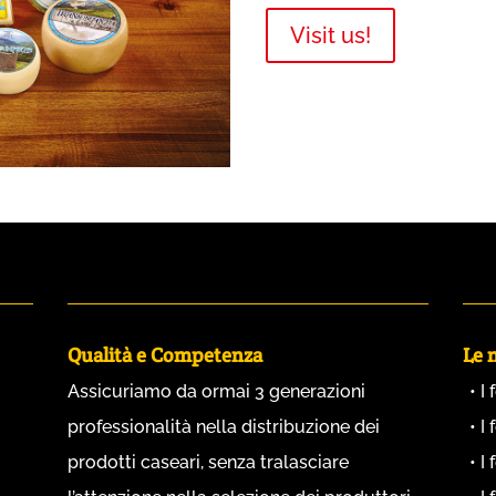
Visit us!
Qualità e Competenza
Le 
Assicuriamo da ormai 3 generazioni
I
professionalità nella distribuzione dei
I
prodotti caseari, senza tralasciare
I