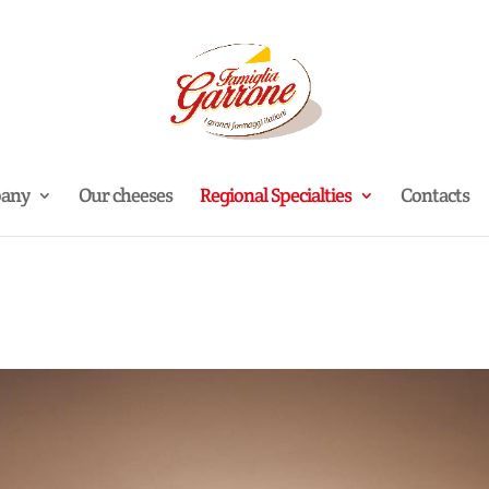
any
Our cheeses
Regional Specialties
Contacts